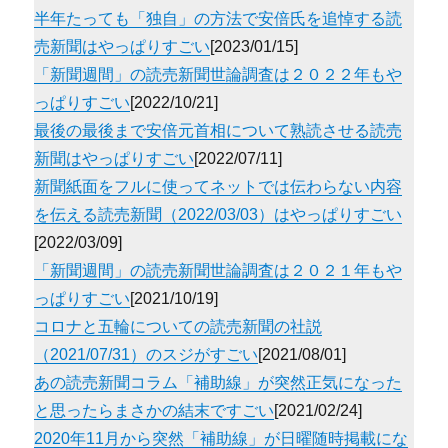
半年たっても「独自」の方法で安倍氏を追悼する読
売新聞はやっぱりすごい
[2023/01/15]
「新聞週間」の読売新聞世論調査は２０２２年もや
っぱりすごい
[2022/10/21]
最後の最後まで安倍元首相について熟読させる読売
新聞はやっぱりすごい
[2022/07/11]
新聞紙面をフルに使ってネットでは伝わらない内容
を伝える読売新聞（2022/03/03）はやっぱりすごい
[2022/03/09]
「新聞週間」の読売新聞世論調査は２０２１年もや
っぱりすごい
[2021/10/19]
コロナと五輪についての読売新聞の社説
（2021/07/31）のスジがすごい
[2021/08/01]
あの読売新聞コラム「補助線」が突然正気になった
と思ったらまさかの結末ですごい
[2021/02/24]
2020年11月から突然「補助線」が日曜随時掲載にな