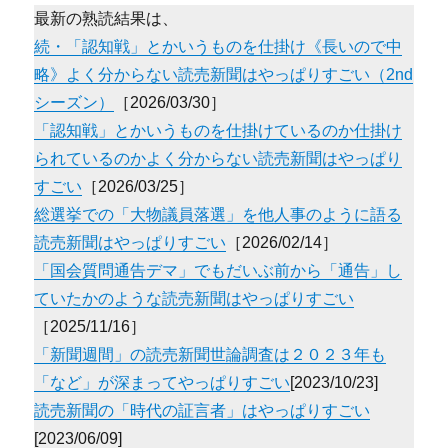
最新の熟読結果は、
続・「認知戦」とかいうものを仕掛け《長いので中
略》よく分からない読売新聞はやっぱりすごい（2nd
シーズン）
［2026/03/30］
「認知戦」とかいうものを仕掛けているのか仕掛け
られているのかよく分からない読売新聞はやっぱり
すごい
［2026/03/25］
総選挙での「大物議員落選」を他人事のように語る
読売新聞はやっぱりすごい
［2026/02/14］
「国会質問通告デマ」でもだいぶ前から「通告」し
ていたかのような読売新聞はやっぱりすごい
［2025/11/16］
「新聞週間」の読売新聞世論調査は２０２３年も
「など」が深まってやっぱりすごい
[2023/10/23]
読売新聞の「時代の証言者」はやっぱりすごい
[2023/06/09]