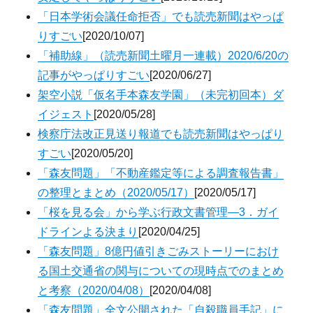
「日本学術会議任命拒否」でも読売新聞はやっぱ
りすごい
[2020/10/07]
「補助線」（読売新聞土曜月一連載）2020/6/20の
記事がやっぱりすごい
[2020/06/27]
架空小説「仮名手本森友学園」（未完初回本）ダ
イジェスト
[2020/05/28]
検察庁法改正見送り報道でも読売新聞はやっぱり
すごい
[2020/05/20]
「森友問題」「不動産鑑定等による調査報告書」
の整理とまとめ（2020/05/17）
[2020/05/17]
「桜を見る会」から学ぶ行政文書管理―3．ガイ
ドラインよる決まり
[2020/04/25]
「森友問題」8億円値引きごみストーリーにおけ
る国土交通省の関与についての現時点でのまとめ
と考察（2020/04/08）
[2020/04/08]
「森友問題」全文公開された「自殺職員手記」に