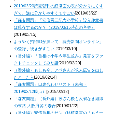
2019/03/20読売朝刊の経済面の表が分かりにくす
ぎて、逆に分かりやすくてすごい
[2019/03/22]
「森友問題」「安倍晋三記念小学校」設立趣意書
は現存するのか？（2019/03/15時点の考察）
[2019/03/15]
ようやく招待IDが届いて「読売新聞オンライン」
の登録手続きがすごい
[2019/03/10]
（番外編）「首相は小学６年生並み」発言をファ
クトチェックしてみた話
[2019/02/20]
（番外編）もしも今、アベさんが求人広告を出し
たとしたら
[2019/02/14]
「森友問題」口裏合わせリスト（未完・
2019/02/12時点）
[2019/02/12]
「森友問題」（番外編）改ざん後も反省なき組織
の末路-大阪府警の場合
[2019/01/22]
（番外編）安倍首相のサンゴ移植発言の「もう一