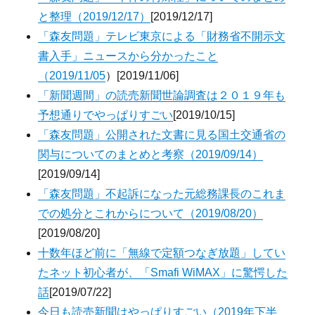
と整理（2019/12/17）
[2019/12/17]
「森友問題」テレビ東京による「財務省不開示文
書入手」ニュースから分かったこと
（2019/11/05
）[2019/11/06]
「新聞週間」の読売新聞世論調査は２０１９年も
予想通りでやっぱりすごい
[2019/10/15]
「森友問題」公開された文書に見る国土交通省の
関与についてのまとめと考察（2019/09/14）
[2019/09/14]
「森友問題」不起訴になった元総務課長のこれま
での処分とこれからについて（2019/08/20）
[2019/08/20]
十数年ほど前に「無線で定額つなぎ放題」してい
たネット初心者が、「Smafi WiMAX」に驚愕した
話
[2019/07/22]
今日も読売新聞はやっぱりすごい（2019年下半