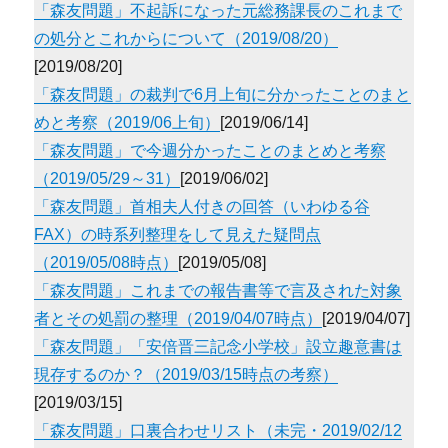
「森友問題」不起訴になった元総務課長のこれまで
の処分とこれからについて（2019/08/20）
[2019/08/20]
「森友問題」の裁判で6月上旬に分かったことのまと
めと考察（2019/06上旬）
[2019/06/14]
「森友問題」で今週分かったことのまとめと考察
（2019/05/29～31）
[2019/06/02]
「森友問題」首相夫人付きの回答（いわゆる谷
FAX）の時系列整理をして見えた疑問点
（2019/05/08時点）
[2019/05/08]
「森友問題」これまでの報告書等で言及された対象
者とその処罰の整理（2019/04/07時点）
[2019/04/07]
「森友問題」「安倍晋三記念小学校」設立趣意書は
現存するのか？（2019/03/15時点の考察）
[2019/03/15]
「森友問題」口裏合わせリスト（未完・2019/02/12