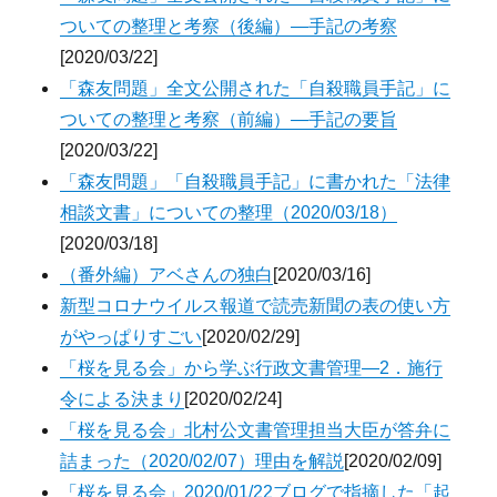
ついての整理と考察（後編）―手記の考察
[2020/03/22]
「森友問題」全文公開された「自殺職員手記」に
ついての整理と考察（前編）―手記の要旨
[2020/03/22]
「森友問題」「自殺職員手記」に書かれた「法律
相談文書」についての整理（2020/03/18）
[2020/03/18]
（番外編）アベさんの独白
[2020/03/16]
新型コロナウイルス報道で読売新聞の表の使い方
がやっぱりすごい
[2020/02/29]
「桜を見る会」から学ぶ行政文書管理―2．施行
令による決まり
[2020/02/24]
「桜を見る会」北村公文書管理担当大臣が答弁に
詰まった（2020/02/07）理由を解説
[2020/02/09]
「桜を見る会」2020/01/22ブログで指摘した「起