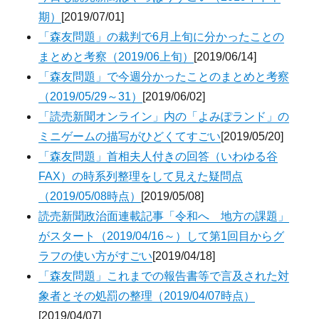
期）
[2019/07/01]
「森友問題」の裁判で6月上旬に分かったことの
まとめと考察（2019/06上旬）
[2019/06/14]
「森友問題」で今週分かったことのまとめと考察
（2019/05/29～31）
[2019/06/02]
「読売新聞オンライン」内の「よみぽランド」の
ミニゲームの描写がひどくてすごい
[2019/05/20]
「森友問題」首相夫人付きの回答（いわゆる谷
FAX）の時系列整理をして見えた疑問点
（2019/05/08時点）
[2019/05/08]
読売新聞政治面連載記事「令和へ 地方の課題」
がスタート（2019/04/16～）して第1回目からグ
ラフの使い方がすごい
[2019/04/18]
「森友問題」これまでの報告書等で言及された対
象者とその処罰の整理（2019/04/07時点）
[2019/04/07]