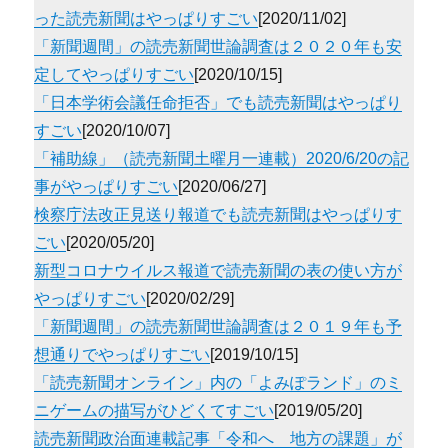
った読売新聞はやっぱりすごい
[2020/11/02]
「新聞週間」の読売新聞世論調査は２０２０年も安
定してやっぱりすごい
[2020/10/15]
「日本学術会議任命拒否」でも読売新聞はやっぱり
すごい
[2020/10/07]
「補助線」（読売新聞土曜月一連載）2020/6/20の記
事がやっぱりすごい
[2020/06/27]
検察庁法改正見送り報道でも読売新聞はやっぱりす
ごい
[2020/05/20]
新型コロナウイルス報道で読売新聞の表の使い方が
やっぱりすごい
[2020/02/29]
「新聞週間」の読売新聞世論調査は２０１９年も予
想通りでやっぱりすごい
[2019/10/15]
「読売新聞オンライン」内の「よみぽランド」のミ
ニゲームの描写がひどくてすごい
[2019/05/20]
読売新聞政治面連載記事「令和へ 地方の課題」が