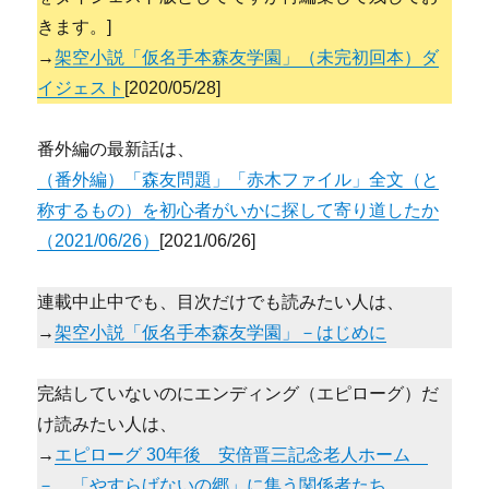
きます。]
→
架空小説「仮名手本森友学園」（未完初回本）ダ
イジェスト
[2020/05/28]
番外編の最新話は、
（番外編）「森友問題」「赤木ファイル」全文（と
称するもの）を初心者がいかに探して寄り道したか
（2021/06/26）
[2021/06/26]
連載中止中でも、目次だけでも読みたい人は、
→
架空小説「仮名手本森友学園」－はじめに
完結していないのにエンディング（エピローグ）だ
け読みたい人は、
→
エピローグ 30年後 安倍晋三記念老人ホーム
－ 「やすらげないの郷」に集う関係者たち