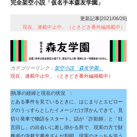
完全架空小説「仮名手本森友学園」
更新記事[2021/06/26]
現在、連載中止中。（ときどき番外編掲載中）
カテゴリーリンク：
架空小説「森友学園」
現在、連載中止中。（ときどき番外編掲載中）
[執筆の経緯と現在の状況 :
とある事件を見ているときに、はじまりとエピロー
グのうっすらとしたイメージだけ浮かんできて、見
切り発車で物語をスタート。話が「詐欺師」と「狂
言回し」の出会いに差し掛かる所で、現実の方で財
務省の決裁文書改ざんが判明。現実のそっちを追う