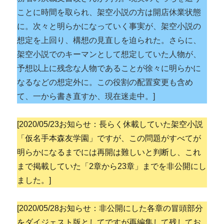
ことに時間を取られ、架空小説の方は開店休業状態
に。次々と明らかになっていく事実が、架空小説の
想定を上回り、構想の見直しを迫られた。さらに、
架空小説でのキーマンとして想定していた人物が、
予想以上に残念な人物であることが徐々に明らかに
なるなどの想定外に。この役割の配置変更も含め
て、一から書き直すか、現在迷走中。]
[2020/05/23お知らせ：長らく休載していた架空小説
「仮名手本森友学園」ですが、この問題がすべてが
明らかになるまでには再開は難しいと判断し、これ
まで掲載していた「2章から23章」までを非公開にし
ました。]
[2020/05/28お知らせ：非公開にした各章の冒頭部分
をダイジェスト版としてですが再編集して残してお