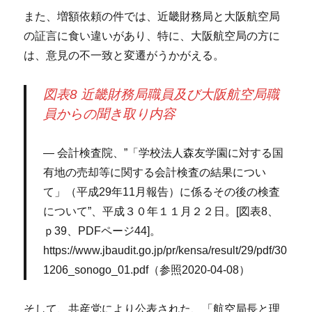
また、増額依頼の件では、近畿財務局と大阪航空局
の証言に食い違いがあり、特に、大阪航空局の方に
は、意見の不一致と変遷がうかがえる。
図表8 近畿財務局職員及び大阪航空局職
員からの聞き取り内容
会計検査院、”「学校法人森友学園に対する国
有地の売却等に関する会計検査の結果につい
て」（平成29年11月報告）に係るその後の検査
について”、平成３０年１１月２２日。[図表8、
ｐ39、PDFページ44]。
https://www.jbaudit.go.jp/pr/kensa/result/29/pdf/30
1206_sonogo_01.pdf（参照2020-04-08）
そして、共産党により公表された、「航空局長と理