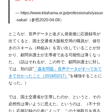
https://www.kitahama.or.jp/professionals/yasuo
-sakai/（参照2020-04-08）
ところが、音声データと改ざん発覚後に応接録等が
出てくると、国土交通省大阪航空局の職員が、値引
きのスキーム（枠組み）を言い出していることが分
かり、顧問弁護士が主導者である可能性は薄くなっ
た。（話はそれるが、この件で、顧問弁護士に対し
ては、別の説”
「森友問題」音声データがすべて出て
きて分かったこと（2018/02/17）
”を補強することに
なった。）
では、国土交通省が主導したのか、というと、その
必然性は薄いように思えた。というのは、（不十分
な）応接記録の公表によって、この土地取引を巡る