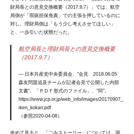
財局長との意見交換概要（2017.9.7）」では、航空
局側が「瑕疵担保免責」での主張を押しているのに
対し、理財局側は「もう少し考えさせてほしい」
と、一歩引いた状態だった。
航空局長と理財局長との意見交換概要
（2017.9.7）
日本共産党中央委員会、”会見 2018.06.05
森友問題追及チームが記者会見で公開した内部
文書”、「ＰＤＦ形式のファイル」、”同”。
https://www.jcp.or.jp/web_info/images/20170907_
iken_kokan.pdf
（参照2020-04-08）
改めて見ると、「ごみストーリー」については、国