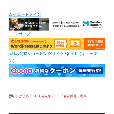
ムームードメイン
ロリポップ
eBay公式ショッピングサイト Qoo10（キューテ
ン）
投
投
カ
T-はじめ
2020年4月8日
「森友問題」考察
稿
稿
テ
者
日:
ゴ
リ