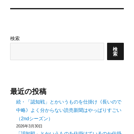
投
ョ
稿:
ン
検索
検
索
最近の投稿
続・「認知戦」とかいうものを仕掛け《長いので
中略》よく分からない読売新聞はやっぱりすごい
（2ndシーズン）
2026年3月30日
「認知戦」とかいうものを仕掛けているのか仕掛