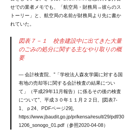
せでの業者メモでも、「航空局・財務局→彼らのス
トーリー」と、航空局の名前が財務局より先に書か
れていた。
図表７－１ 校舎建設中に出てきた大量
のごみの処分に関する主なやり取りの概
要
会計検査院、”「学校法人森友学園に対する国
有地の売却等に関する会計検査の結果につい
て」（平成29年11月報告）に係るその後の検査
について”、平成３０年１１月２２日。[図表7-
1、ｐ24、PDFページ29]。
https://www.jbaudit.go.jp/pr/kensa/result/29/pdf/30
1206_sonogo_01.pdf（参照2020-04-08）