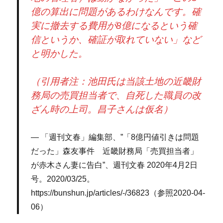
億の算出に問題があるわけなんです。確
実に撤去する費用が8億になるという確
信というか、確証が取れていない」など
と明かした。
（引用者注：池田氏は当該土地の近畿財
務局の売買担当者で、自死した職員の改
ざん時の上司。昌子さんは仮名）
「週刊文春」編集部、”「8億円値引きは問題
だった」森友事件 近畿財務局「売買担当者」
が赤木さん妻に告白”、週刊文春 2020年4月2日
号。2020/03/25。
https://bunshun.jp/articles/-/36823（参照2020-04-
06）