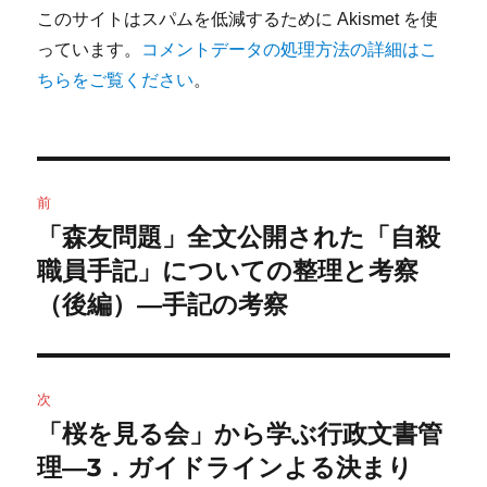
このサイトはスパムを低減するために Akismet を使
っています。
コメントデータの処理方法の詳細はこ
ちらをご覧ください
。
投
前
稿
「森友問題」全文公開された「自殺
前
の
職員手記」についての整理と考察
ナ
投
（後編）―手記の考察
ビ
稿:
ゲ
次
ー
「桜を見る会」から学ぶ行政文書管
次
シ
の
理―3．ガイドラインよる決まり