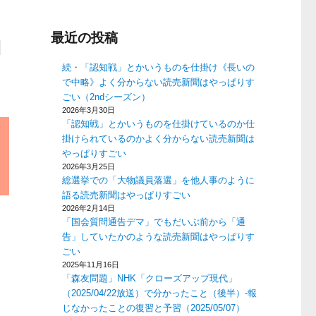
最近の投稿
よ
続・「認知戦」とかいうものを仕掛け《長いの
で中略》よく分からない読売新聞はやっぱりす
ごい（2ndシーズン）
2026年3月30日
「認知戦」とかいうものを仕掛けているのか仕
掛けられているのかよく分からない読売新聞は
やっぱりすごい
2026年3月25日
総選挙での「大物議員落選」を他人事のように
語る読売新聞はやっぱりすごい
2026年2月14日
「国会質問通告デマ」でもだいぶ前から「通
告」していたかのような読売新聞はやっぱりす
ごい
2025年11月16日
「森友問題」NHK「クローズアップ現代」
（2025/04/22放送）で分かったこと（後半）-報
じなかったことの復習と予習（2025/05/07）