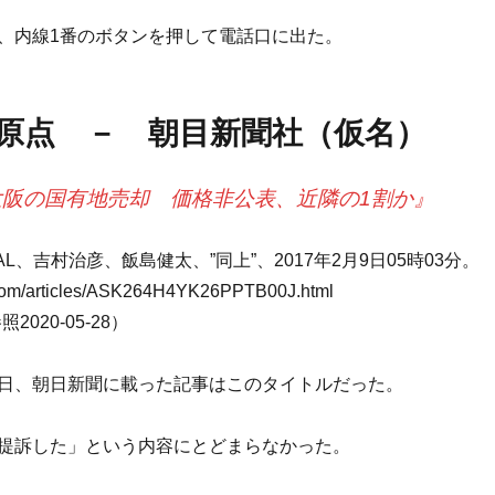
、内線1番のボタンを押して電話口に出た。
の原点 － 朝目新聞社（仮名）
阪の国有地売却 価格非公表、近隣の1割か』
TAL、吉村治彦、飯島健太、”同上”、2017年2月9日05時03分。
.com/articles/ASK264H4YK26PPTB00J.html
020-05-28）
日、朝日新聞に載った記事はこのタイトルだった。
提訴した」という内容にとどまらなかった。