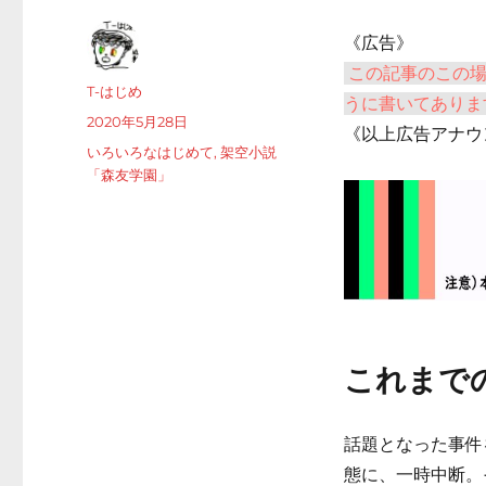
《広告》
この記事のこの
投
T-はじめ
うに書いてありま
稿
投
2020年5月28日
《以上広告アナウ
者
稿
カ
いろいろなはじめて
,
架空小説
日:
テ
「森友学園」
ゴ
リ
ー
これまで
話題となった事件
態に、一時中断。