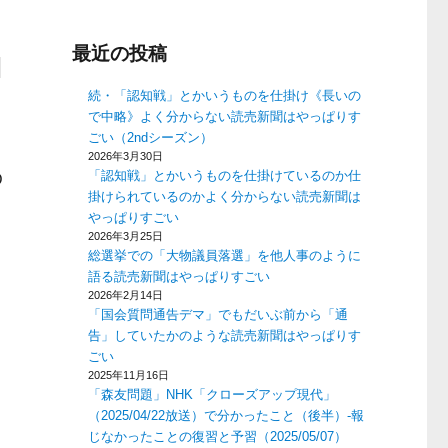
最近の投稿
よ
続・「認知戦」とかいうものを仕掛け《長いの
で中略》よく分からない読売新聞はやっぱりす
ごい（2ndシーズン）
2026年3月30日
「認知戦」とかいうものを仕掛けているのか仕
D
掛けられているのかよく分からない読売新聞は
やっぱりすごい
2026年3月25日
総選挙での「大物議員落選」を他人事のように
語る読売新聞はやっぱりすごい
2026年2月14日
「国会質問通告デマ」でもだいぶ前から「通
告」していたかのような読売新聞はやっぱりす
ごい
2025年11月16日
「森友問題」NHK「クローズアップ現代」
（2025/04/22放送）で分かったこと（後半）-報
じなかったことの復習と予習（2025/05/07）