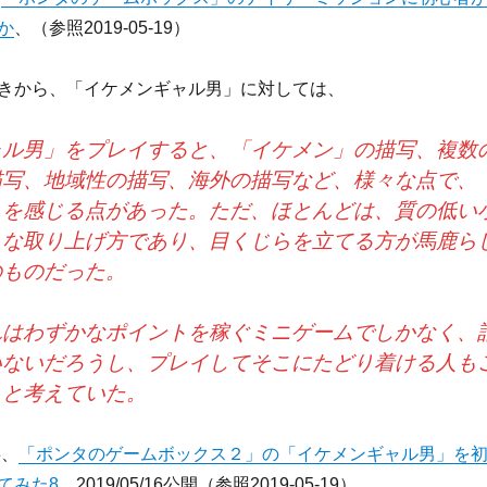
か
、（参照2019-05-19）
きから、「イケメンギャル男」に対しては、
ャル男」をプレイすると、「イケメン」の描写、複数
描写、地域性の描写、海外の描写など、様々な点で、
」を感じる点があった。ただ、ほとんどは、質の低い
うな取り上げ方であり、目くじらを立てる方が馬鹿ら
のものだった。
れはわずかなポイントを稼ぐミニゲームでしかなく、
いないだろうし、プレイしてそこにたどり着ける人も
、と考えていた。
事、
「ポンタのゲームボックス２」の「イケメンギャル男」を
てみた8
、2019/05/16公開（参照2019-05-19）