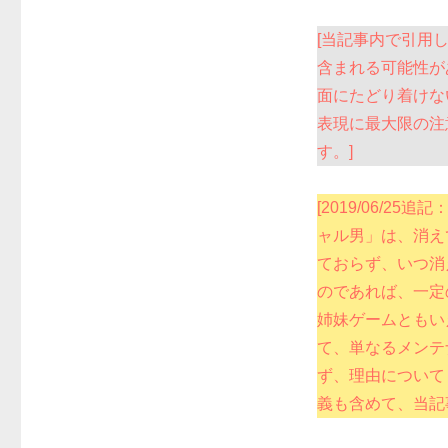
[当記事内で引用
含まれる可能性が
面にたどり着けな
表現に最大限の注
す。]
[2019/06/
ャル男」は、消え
ておらず、いつ消
のであれば、一定
姉妹ゲームともい
て、単なるメンテ
ず、理由について
義も含めて、当記