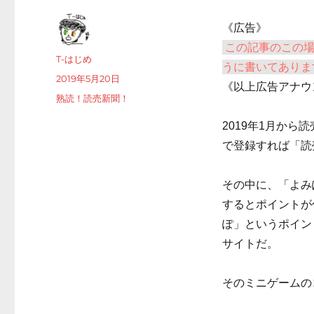
《広告》
この記事のこの
投
T-はじめ
うに書いてありま
稿
投
2019年5月20日
《以上広告アナウ
者
稿
カ
熟読！読売新聞！
日:
テ
2019年1月から
ゴ
リ
で登録すれば「読
ー
その中に、「よみ
するとポイントが
ぽ」というポイン
サイトだ。
そのミニゲームの