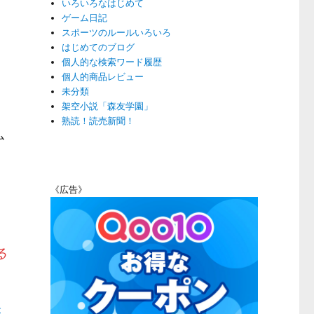
いろいろなはじめて
ゲーム日記
スポーツのルールいろいろ
はじめてのブログ
個人的な検索ワード履歴
個人的商品レビュー
未分類
架空小説「森友学園」
熟読！読売新聞！
ム
《広告》
る
が