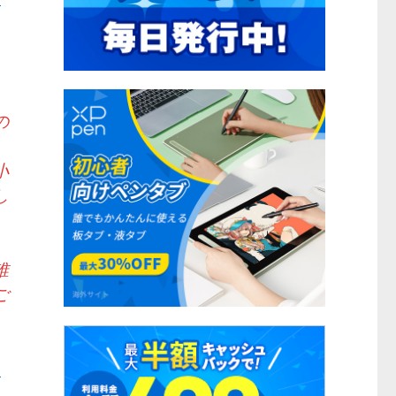
の
小
し
誰
ご
初