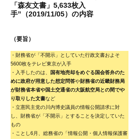
「森友文書」5,633枚入
手”（2019/11/05）の内容
（要旨）
・財務省が「不開示」としていた行政文書およそ
5600枚をテレビ東京が入手
・入手したのは、
国有地売却をめぐる国会答弁のた
めに政府が用意した想定問答
や
財務省の近畿財務局
が財務省本省や国土交通省の大阪航空局との間でや
り取りした文書
など
・立憲民主党の川内博史議員の情報公開請求に対
し、財務省が「不開示」とすることを決定していた
もの
・ことし6月、総務省の「情報公開・個人情報保護審