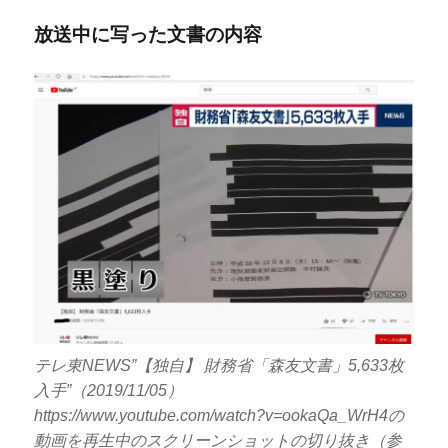
放送中に写った文書の内容
テレ東NEWS”【独自】 財務省「森友文書」5,633枚
入手”（2019/11/05）
https://www.youtube.com/watch?v=ookaQa_WrH4の
動画を再生中のスクリーンショットの切り抜き（参