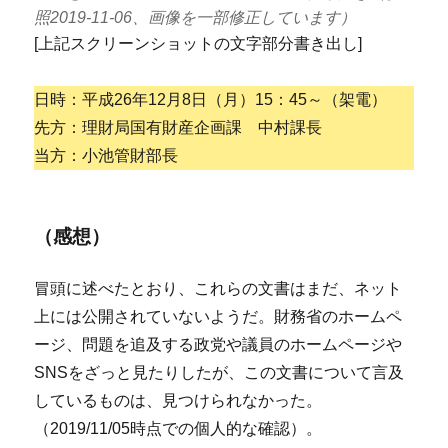
照2019-11-06、画像を一部修正しています）
[上記スクリーンショットの文字部分書き出し]
日時：平成26年12月8日（月）15：45～（架電）
先方：理財局国有財産企画課 中村課長
当方：小池管財部長
（感想）
冒頭に述べたとおり、これらの文書はまだ、ネット
上には公開されていないようだ。財務省のホームペ
ージ、問題を追及する政党や議員のホームページや
SNSをざっと見たりしたが、この文書について言及
しているものは、見つけられなかった。
（2019/11/05時点での個人的な確認）。