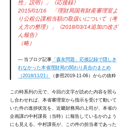
性」説明）」《応接録》
2015/01/16 「理財局国有財産審理室よ
り公租公課相当額の取扱いについて（考
え方の整理）」《2018/03/14追加の改ざ
ん報告》
（略）
当ブログ記事
「森友問題」応接記録で隠しき
れなかった本省理財局の関わり具合のまとめ
（2018/11/21）
（参照2019-11-06）からの抜粋
この時系列の元で、今回の文字が読めた内容を照ら
し合わせれば、本省審理室から指示を受けて動いて
いた件の進捗状況を、近畿財務局の上司が、本省の
企画課の中村課長（当時）に報告しているかのよう
にも見える。中村課長が、この件の担当者であった