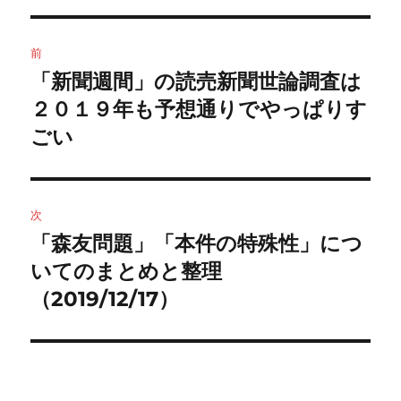
投
前
稿
「新聞週間」の読売新聞世論調査は
前
の
２０１９年も予想通りでやっぱりす
ナ
投
ごい
ビ
稿:
ゲ
次
ー
「森友問題」「本件の特殊性」につ
次
シ
の
いてのまとめと整理
投
ョ
（2019/12/17）
稿:
ン