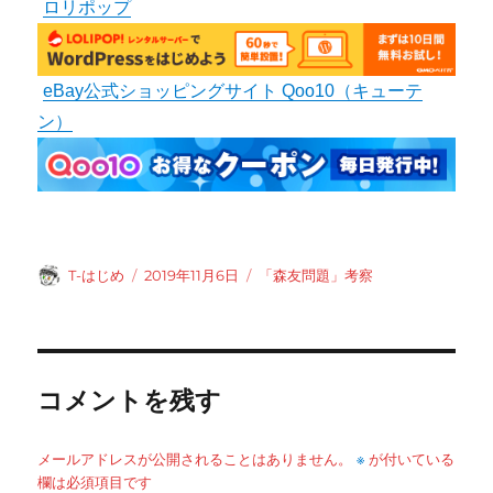
ロリポップ
eBay公式ショッピングサイト Qoo10（キューテ
ン）
投
投
カ
T-はじめ
2019年11月6日
「森友問題」考察
稿
稿
テ
者
日:
ゴ
リ
ー
コメントを残す
※
メールアドレスが公開されることはありません。
が付いている
欄は必須項目です