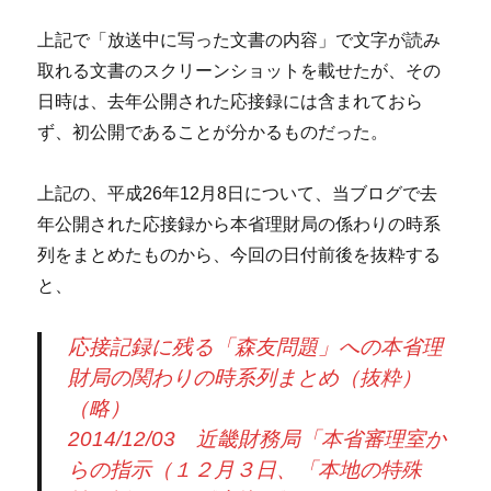
上記で「放送中に写った文書の内容」で文字が読み
取れる文書のスクリーンショットを載せたが、その
日時は、去年公開された応接録には含まれておら
ず、初公開であることが分かるものだった。
上記の、平成26年12月8日について、当ブログで去
年公開された応接録から本省理財局の係わりの時系
列をまとめたものから、今回の日付前後を抜粋する
と、
応接記録に残る「森友問題」への本省理
財局の関わりの時系列まとめ（抜粋）
（略）
2014/12/03 近畿財務局「本省審理室か
らの指示（１２月３日、「本地の特殊