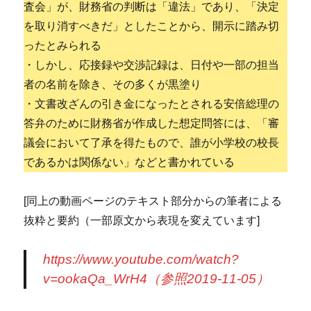
査会」が、財務省の判断は「違法」であり、「決定
を取り消すべきだ」としたことから、開示に踏み切
ったとみられる
・しかし、応接録や交渉記録は、日付や一部の担当
者の名前を除き、その多くが黒塗り
・文書改ざんの引き金になったとされる安倍総理の
答弁のために財務省が作成した想定問答には、「審
議会において了承を得たもので、誰が小学校の校長
であるかは関係ない」などと書かれている
[同上の動画ページのテキスト部分からの筆者による
抜粋と要約（一部原文から表現を変えています]
https://www.youtube.com/watch?
v=ookaQa_WrH4（参照2019-11-05）