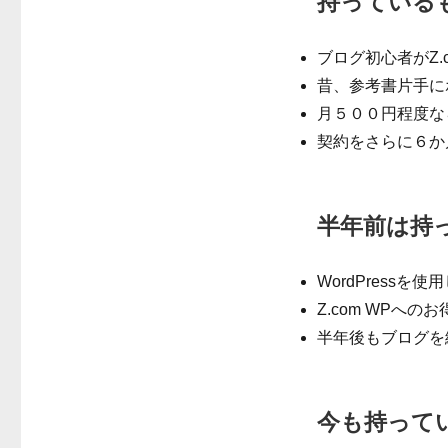
持っている
ブログ初心者がZ.
昔、参考書片手に
月５００円程度な
契約をさらに６か
半年前は持
WordPressを
Z.com WPへのお
半年後もブログを
今も持って