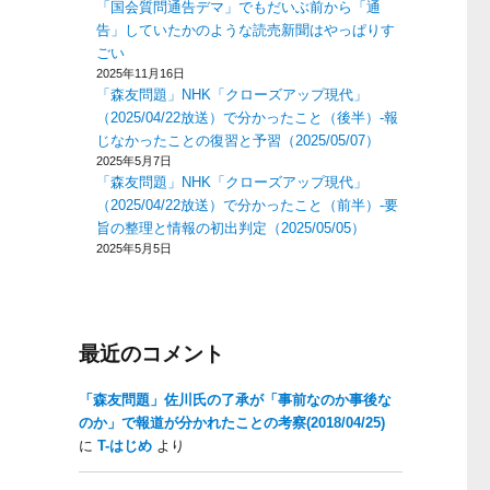
「国会質問通告デマ」でもだいぶ前から「通
告」していたかのような読売新聞はやっぱりす
ごい
2025年11月16日
「森友問題」NHK「クローズアップ現代」
（2025/04/22放送）で分かったこと（後半）-報
じなかったことの復習と予習（2025/05/07）
2025年5月7日
「森友問題」NHK「クローズアップ現代」
（2025/04/22放送）で分かったこと（前半）-要
旨の整理と情報の初出判定（2025/05/05）
2025年5月5日
最近のコメント
「森友問題」佐川氏の了承が「事前なのか事後な
のか」で報道が分かれたことの考察(2018/04/25)
に
T-はじめ
より