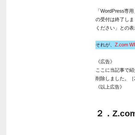
「WordPres
の受付は終了しました
ください」との表
それが、
Z.com W
《広告》
ここに当記事で紹
削除しました。［20
《以上広告》
２．Z.c