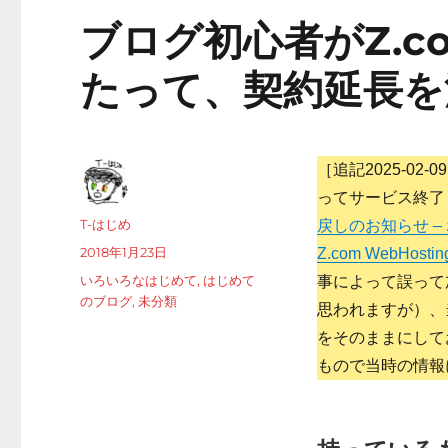
ブログ初心者がZ.c
たって、契約延長を
［追記2025-02
ってサービス終了
投
T-はじめ
戻しのお知らせ – 
稿
投
2018年1月23日
Z.com WebHostin
者
稿
カ
いろいろなはじめて
,
はじめて
事によって誤って
日:
テ
のブログ
,
未分類
思われますが）、
ゴ
をそのままにして
リ
ー
もので当時の情報