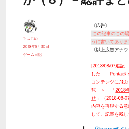
《広告》
この記事のこの
投
T-はじめ
うに書いてありま
稿
投
2018年5月30日
《以上広告アナウ
者
稿
カ
ゲーム日記
日:
テ
[2018/08/0
ゴ
リ
した。「Pont
ー
コンテンツに飛ぶ
覧 ＞ 「
201
せ
」（2018-0
内容を再現する意
して、記事を残し