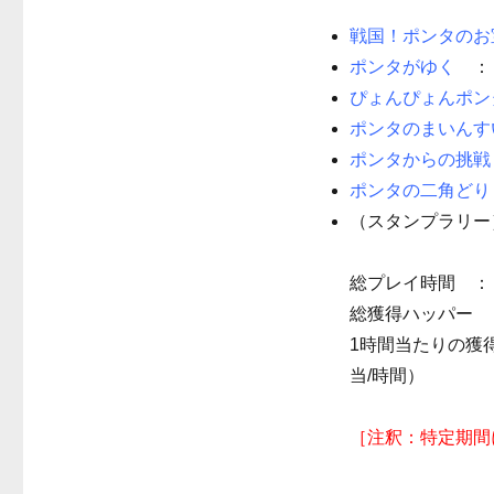
戦国！ポンタの
ポンタがゆく
：
ぴょんぴょんポ
ポンタのまいん
ポンタからの挑
ポンタの二角ど
（スタンプラリー
総プレイ時間 ： 
総獲得ハッパー ：
1時間当たりの獲得ハ
当/時間）
［注釈：特定期間