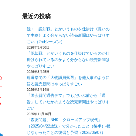
最近の投稿
続・「認知戦」とかいうものを仕掛け《長いの
よ
で中略》よく分からない読売新聞はやっぱりす
ごい（2ndシーズン）
2026年3月30日
「認知戦」とかいうものを仕掛けているのか仕
掛けられているのかよく分からない読売新聞は
やっぱりすごい
ま
2026年3月25日
の
総選挙での「大物議員落選」を他人事のように
語る読売新聞はやっぱりすごい
一
2026年2月14日
ら
「国会質問通告デマ」でもだいぶ前から「通
告」していたかのような読売新聞はやっぱりす
の
ごい
2025年11月16日
「森友問題」NHK「クローズアップ現代」
（2025/04/22放送）で分かったこと（後半）-報
じなかったことの復習と予習（2025/05/07）