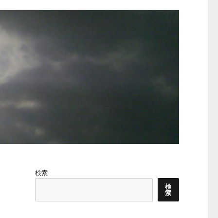
ま
検索
検
索