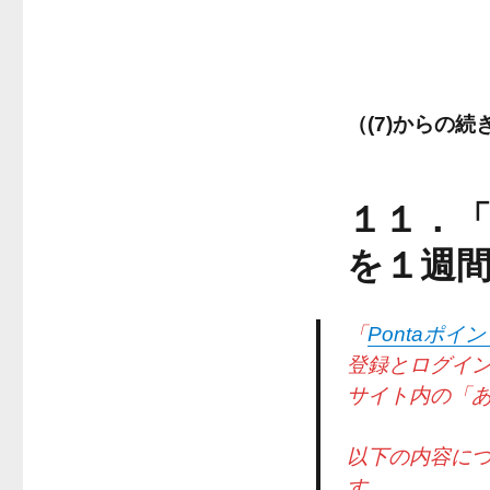
（(7)からの続
１１．
を１週
「
Pontaポイ
登録とログイ
サイト内の「あ
以下の内容につい
す。