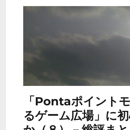
「Pontaポイン
るゲーム広場」に初
か（８）－総評まと