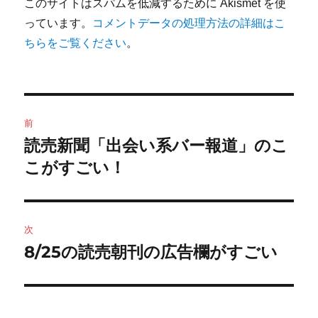
このサイトはスパムを低減するために Akismet を使
っています。
コメントデータの処理方法の詳細はこ
ちらをご覧ください
。
投
前
稿
読売新聞「出会い系バー報道」のこ
前
の
こがすごい！
ナ
投
ビ
稿:
ゲ
次
8/25の読売朝刊の広告欄がすごい
次
ー
の
シ
投
稿: