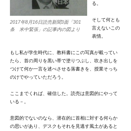
る。
そして何とも
2017年8月16日読売新聞3面「301
言えないこの
条 米中緊張」の記事内の図より
表情。
もし私が学生時代に、教科書にこの写真が載ってい
たら、首の周りを黒い帯で塗りつぶし、吹き出しを
つけて何か一言を述べさせる落書きを、授業そっち
のけでやっていただろう。
ここまでくれば、確信した。読売は意図的にやって
いる－。
意図的でないのなら、潜在的に首相に対する何らか
の思いがあり、デスクもそれを見逃す風土があると