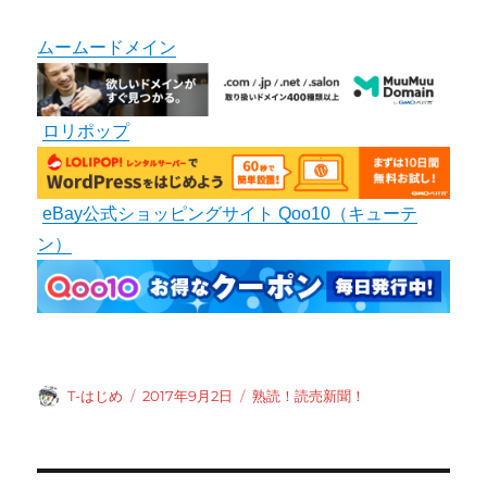
ムームードメイン
ロリポップ
eBay公式ショッピングサイト Qoo10（キューテ
ン）
投
投
カ
T-はじめ
2017年9月2日
熟読！読売新聞！
稿
稿
テ
者
日:
ゴ
リ
ー